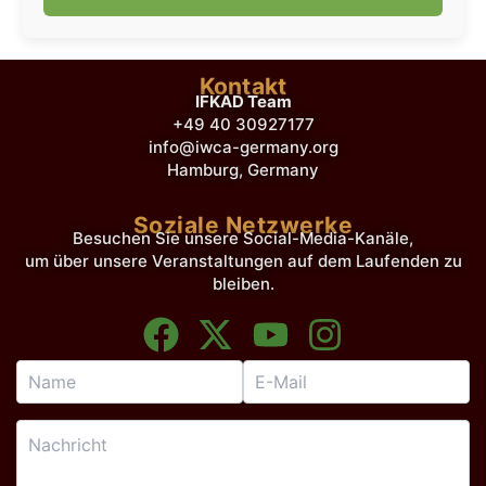
Kontakt
IFKAD Team
+49 40 30927177
info@iwca-germany.org
Hamburg, Germany
Soziale Netzwerke
Besuchen Sie unsere Social-Media-Kanäle,
um über unsere Veranstaltungen auf dem Laufenden zu
bleiben.
F
X
Y
I
a
-
o
n
c
t
u
s
e
w
t
t
b
i
u
a