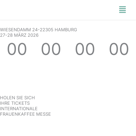
Skip
Menu
to
content
WIESENDAMM 24-22305 HAMBURG
27-28 MÄRZ 2026
00
00
00
00
Days
Hours
Minutes
Seconds
HOLEN SIE SICH
IHRE TICKETS
INTERNATIONALE
FRAUENKAFFEE MESSE